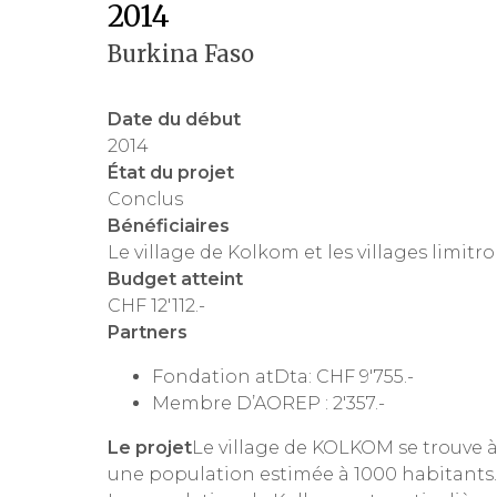
2014
Burkina Faso
Date du début
2014
État du projet
Conclus
Bénéficiaires
Le village de Kolkom et les villages limitr
Budget atteint
CHF 12'112.-
Partners
Fondation atDta
: CHF 9'755.-
Membre D’AOREP : 2'357.-
Le projet
Le village de KOLKOM se trouve à
une population estimée à 1000 habitants.