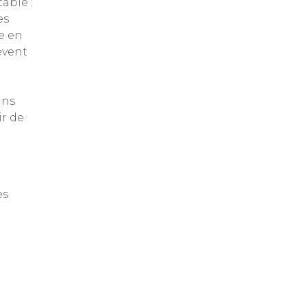
able :
es
ée en
èvent
ins
ir de
es