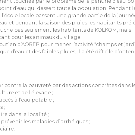
ment touchée par le problème de la pénurie d’eau pot
ul point d’eau qui dessert toute la population. Pendant l
e l’école locale passent une grande partie de la journ
eau et pendant la saison des pluies les habitants prél
touche pas seulement les habitants de KOLKOM, mais
nt pour les animaux du village.
 soutien d’AOREP pour mener l’activité "champs et jard
 d’eau et des faibles pluies, il a été difficile d’obten
r contre la pauvreté par des actions concrètes dans l
lture et de l’élevage ;
ccès à l’eau potable ;
 ;
e dans la localité ;
prévenir les maladies diarrhéiques ;
iaire.